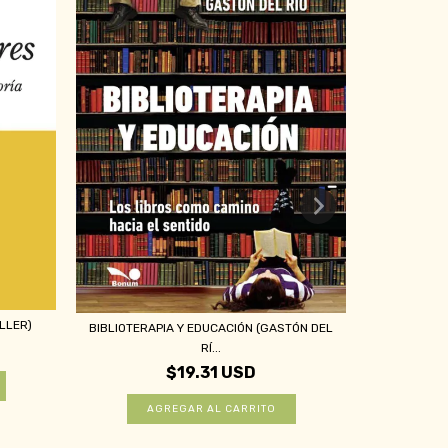
LLER)
DOCENTES 
BIBLIOTERAPIA Y EDUCACIÓN (GASTÓN DEL
RÍ...
$19.31 USD