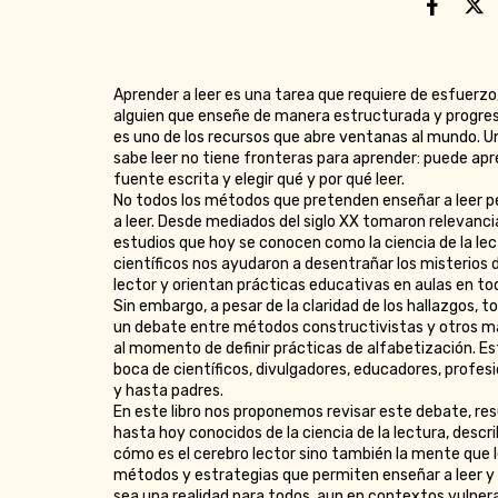
Aprender a leer es una tarea que requiere de esfuerzo
alguien que enseñe de manera estructurada y progresi
es uno de los recursos que abre ventanas al mundo. 
sabe leer no tiene fronteras para aprender: puede apr
fuente escrita y elegir qué y por qué leer.
No todos los métodos que pretenden enseñar a leer 
a leer. Desde mediados del siglo XX tomaron relevanci
estudios que hoy se conocen como la ciencia de la lec
científicos nos ayudaron a desentrañar los misterios 
lector y orientan prácticas educativas en aulas en to
Sin embargo, a pesar de la claridad de los hallazgos, t
un debate entre métodos constructivistas y otros m
al momento de definir prácticas de alfabetización. E
boca de científicos, divulgadores, educadores, profesi
y hasta padres.
En este libro nos proponemos revisar este debate, res
hasta hoy conocidos de la ciencia de la lectura, descri
cómo es el cerebro lector sino también la mente que l
métodos y estrategias que permiten enseñar a leer y 
sea una realidad para todos, aun en contextos vulner