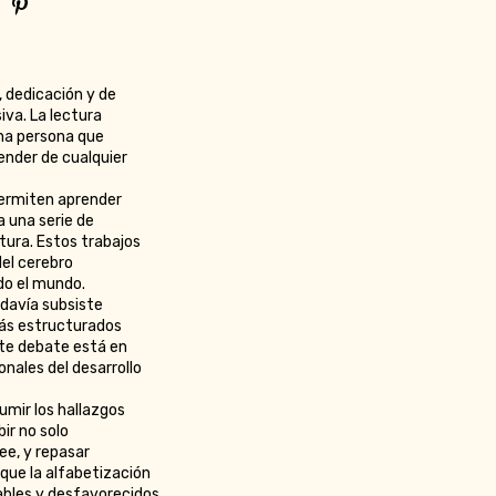
, dedicación y de
va. La lectura
Una persona que
ender de cualquier
permiten aprender
a una serie de
tura. Estos trabajos
del cerebro
do el mundo.
odavía subsiste
ás estructurados
ste debate está en
onales del desarrollo
umir los hallazgos
bir no solo
ee, y repasar
que la alfabetización
ables y desfavorecidos.