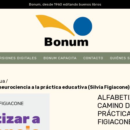
Bonum, desde 1960 editando buenos libros
RSIONES DIGITALES
BONUM CAPACITA
CONTACTO
QUIÉNES 
nua
/
 neurociencia a la práctica educativa (Silvia Figiacone)
ALFABETI
CAMINO D
PRÁCTICA
FIGIACON