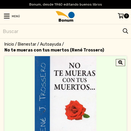
Bonum, desde 1960 editando buenos libros
0
MENÚ
Inicio
/
Bienestar
/
Autoayuda
/
No te mueras con tus muertos (René Trossero)