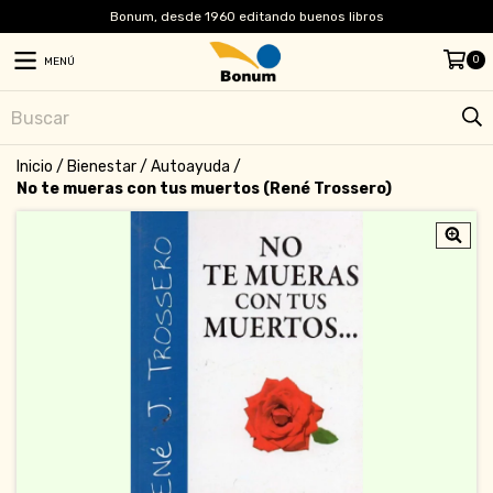
Bonum, desde 1960 editando buenos libros
0
MENÚ
Inicio
/
Bienestar
/
Autoayuda
/
No te mueras con tus muertos (René Trossero)