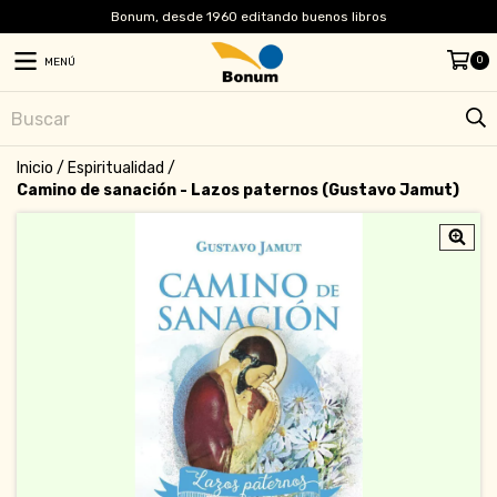
Bonum, desde 1960 editando buenos libros
0
MENÚ
Inicio
/
Espiritualidad
/
Camino de sanación - Lazos paternos (Gustavo Jamut)