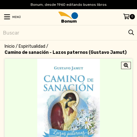
Bonum, desde 1960 editando buenos libros
0
MENÚ
Inicio
/
Espiritualidad
/
Camino de sanación - Lazos paternos (Gustavo Jamut)