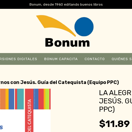
Bonum, desde 1960 editando buenos libros
RSIONES DIGITALES
BONUM CAPACITA
CONTACTO
QUIÉNES 
rnos con Jesús. Guía del Catequista (Equipo PPC)
LA ALEGR
JESÚS. G
PPC)
$11.89