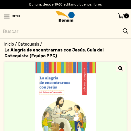
Bonum, desde 1960 editando buenos libros
0
MENÚ
Inicio
/
Catequesis
/
La Alegría de encontrarnos con Jesús. Guía del
Catequista (Equipo PPC)