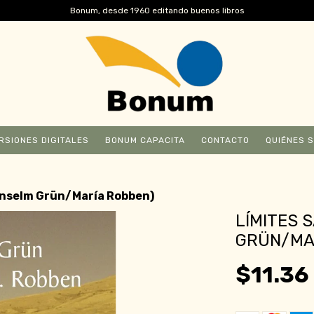
Bonum, desde 1960 editando buenos libros
RSIONES DIGITALES
BONUM CAPACITA
CONTACTO
QUIÉNES 
Anselm Grün/María Robben)
LÍMITES 
GRÜN/MA
$11.36