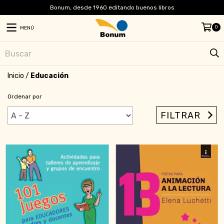
Bonum, desde 1960 editando buenos libros
0
MENÚ
Inicio
/
Educación
Ordenar por
FILTRAR