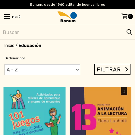
Bonum, desde 1960 editando buenos libros
0
MENÚ
Inicio
/
Educación
Ordenar por
FILTRAR