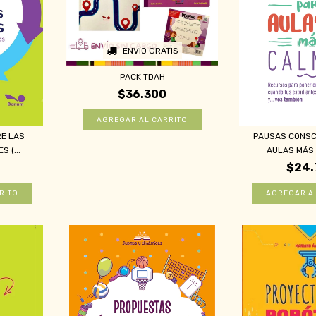
ENVÍO GRATIS
PACK TDAH
$36.300
E LAS
PAUSAS CONSC
 (...
AULAS MÁS 
$24.