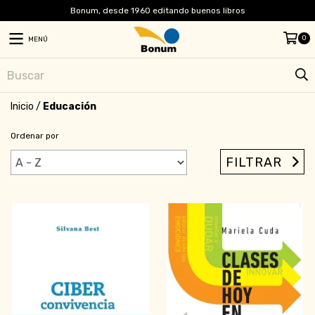
Bonum, desde 1960 editando buenos libros
0
MENÚ
Inicio
/
Educación
Ordenar por
FILTRAR