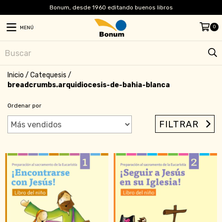
Bonum, desde 1960 editando buenos libros
0
MENÚ
Inicio
/
Catequesis
/
breadcrumbs.arquidiocesis-de-bahia-blanca
Ordenar por
FILTRAR