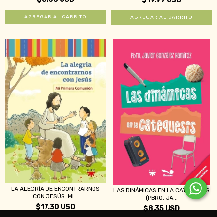
$19.97 USD
LA ALEGRÍA DE ENCONTRARNOS
LAS DINÁMICAS EN LA CATEQUESIS
CON JESÚS. MI...
(PBRO. JA...
$17.30 USD
$8.35 USD