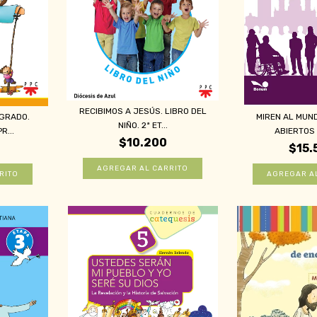
RECIBIMOS A JESÚS. LIBRO DEL
 GRADO.
MIREN AL MUN
NIÑO. 2ª ET...
R...
ABIERTOS (
$10.200
$15.