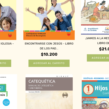
¡VAMOS A LA ME
LIBRO DE
IGLESIA -
ENCONTRARSE CON JESÚS - LIBRO
DE LOS PAD...
$21.
$10.200