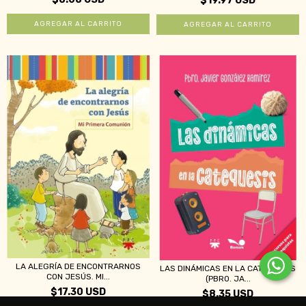
$19.97 USD
LA ALEGRÍA DE ENCONTRARNOS
LAS DINÁMICAS EN LA CATEQUESIS
CON JESÚS. MI...
(PBRO. JA...
$17.30 USD
$8.35 USD