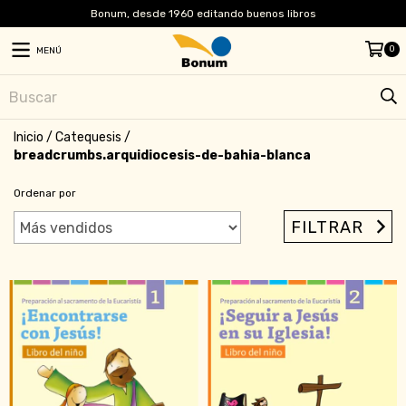
Bonum, desde 1960 editando buenos libros
0
MENÚ
Inicio
/
Catequesis
/
breadcrumbs.arquidiocesis-de-bahia-blanca
Ordenar por
FILTRAR