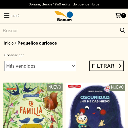
Bonum, desde 1960 editando buenos libros
0
MENÚ
Inicio
/
Pequeños curiosos
Ordenar por
FILTRAR
NUEVO
NUEVO