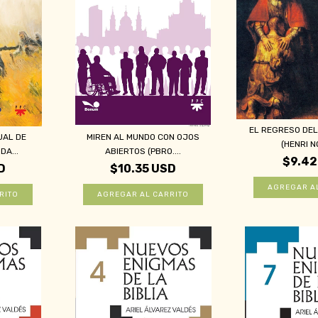
EL REGRESO DEL
UAL DE
MIREN AL MUNDO CON OJOS
(HENRI N
DA...
ABIERTOS (PBRO....
$9.42
D
$10.35 USD