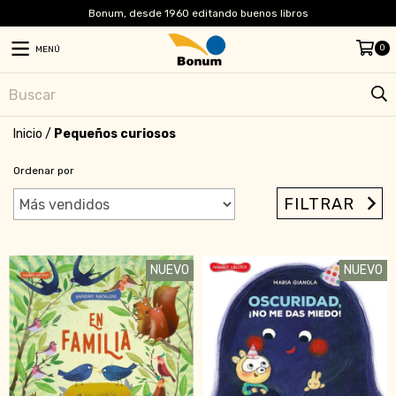
Bonum, desde 1960 editando buenos libros
0
MENÚ
Inicio
/
Pequeños curiosos
Ordenar por
FILTRAR
NUEVO
NUEVO