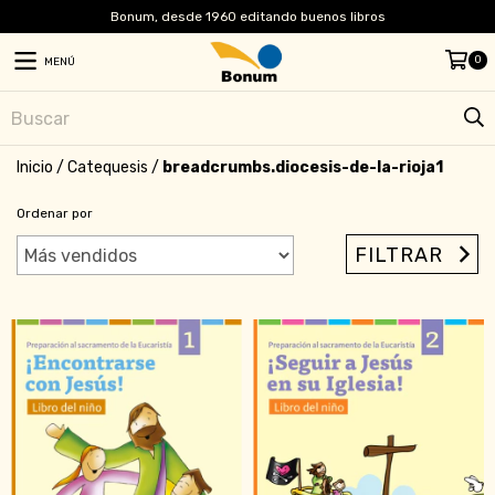
Bonum, desde 1960 editando buenos libros
0
MENÚ
Inicio
/
Catequesis
/
breadcrumbs.diocesis-de-la-rioja1
Ordenar por
FILTRAR