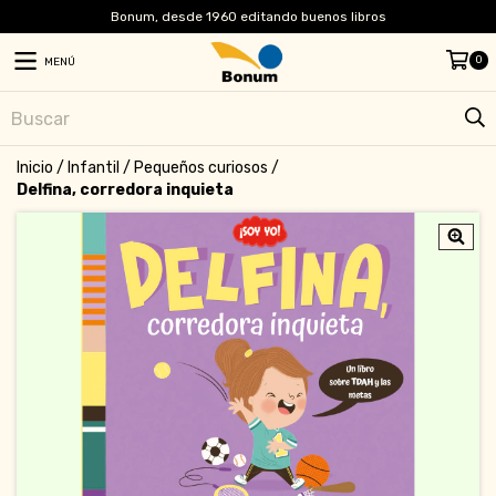
Bonum, desde 1960 editando buenos libros
0
MENÚ
Inicio
/
Infantil
/
Pequeños curiosos
/
Delfina, corredora inquieta