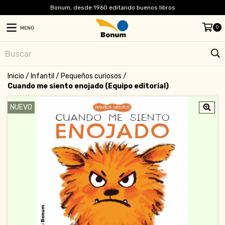
Bonum, desde 1960 editando buenos libros
0
MENÚ
Inicio
/
Infantil
/
Pequeños curiosos
/
Cuando me siento enojado (Equipo editorial)
NUEVO