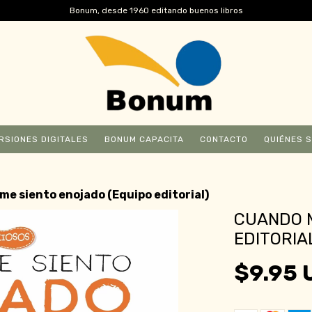
Bonum, desde 1960 editando buenos libros
RSIONES DIGITALES
BONUM CAPACITA
CONTACTO
QUIÉNES 
e siento enojado (Equipo editorial)
CUANDO M
EDITORIA
$9.95 