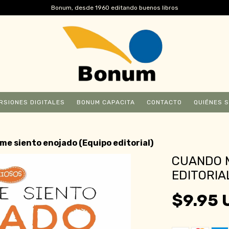
Bonum, desde 1960 editando buenos libros
RSIONES DIGITALES
BONUM CAPACITA
CONTACTO
QUIÉNES 
e siento enojado (Equipo editorial)
CUANDO M
EDITORIA
$9.95 