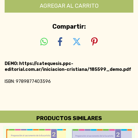
Compartir:
DEMO: https://catequesis.ppc-
editorial.com.ar/iniciacion-cristiana/185599_demo.pdf
ISBN: 9789877403596
PRODUCTOS SIMILARES