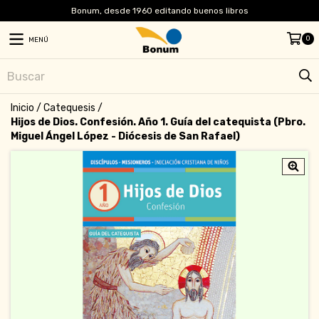
Bonum, desde 1960 editando buenos libros
0
MENÚ
Inicio
/
Catequesis
/
Hijos de Dios. Confesión. Año 1. Guía del catequista (Pbro.
Miguel Ángel López - Diócesis de San Rafael)