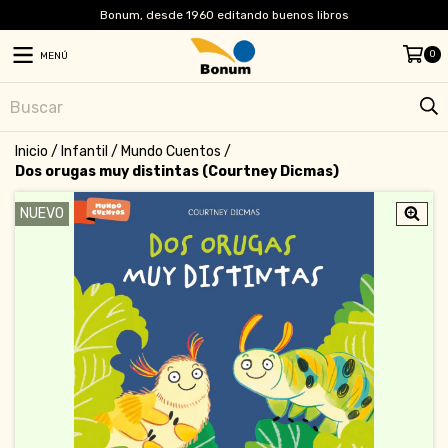
Bonum, desde 1960 editando buenos libros
0
MENÚ
Inicio
/
Infantil
/
Mundo Cuentos
/
Dos orugas muy distintas (Courtney Dicmas)
NUEVO