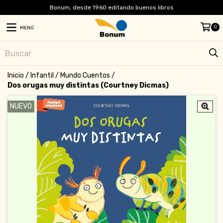
Bonum, desde 1960 editando buenos libros
0
MENÚ
Inicio
/
Infantil
/
Mundo Cuentos
/
Dos orugas muy distintas (Courtney Dicmas)
NUEVO