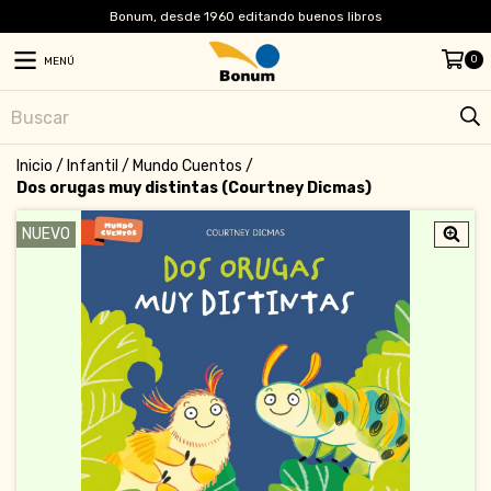
Bonum, desde 1960 editando buenos libros
0
MENÚ
Inicio
/
Infantil
/
Mundo Cuentos
/
Dos orugas muy distintas (Courtney Dicmas)
NUEVO