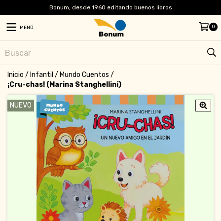
Bonum, desde 1960 editando buenos libros
0
MENÚ
Inicio
/
Infantil
/
Mundo Cuentos
/
¡Cru-chas! (Marina Stanghellini)
NUEVO