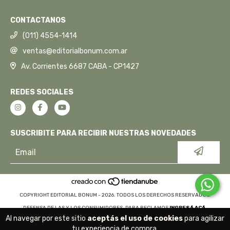
CONTACTANOS
(011) 4554-1414
ventas@editorialbonum.com.ar
Av. Corrientes 6687 CABA - CP1427
REDES SOCIALES
SUSCRIBITE PARA RECIBIR NUESTRAS NOVEDADES
COPYRIGHT EDITORIAL BONUM - 2026. TODOS LOS DERECHOS RESERVADOS.
DEFENSA DE LAS Y LOS CONSUMIDORES. PARA RECLAMOS
INGRESÁ ACÁ.
Al navegar por este sitio
aceptás el uso de cookies
para agilizar
BOTÓN DE ARREPENTIMIENTO
tu experiencia de compra.