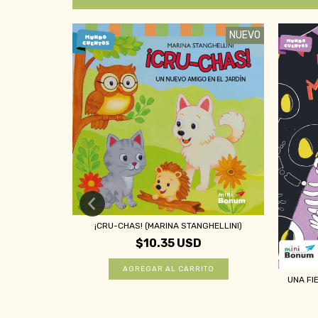
NUEVO
NUEVO
¡CRU-CHAS! (MARINA STANGHELLINI)
$10.35 USD
MING)
UNA FI