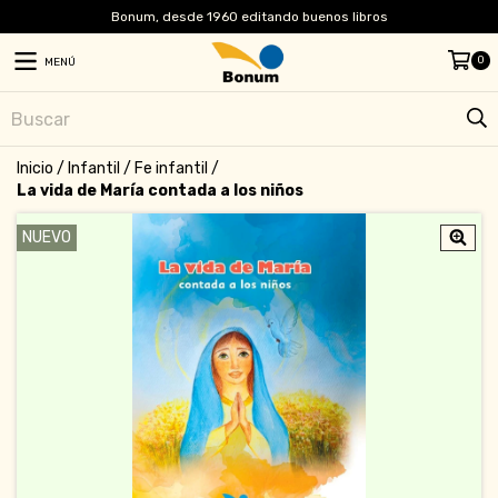
Bonum, desde 1960 editando buenos libros
0
MENÚ
Inicio
/
Infantil
/
Fe infantil
/
La vida de María contada a los niños
NUEVO