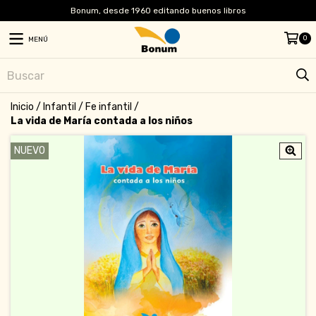
Bonum, desde 1960 editando buenos libros
0
MENÚ
Inicio
/
Infantil
/
Fe infantil
/
La vida de María contada a los niños
NUEVO