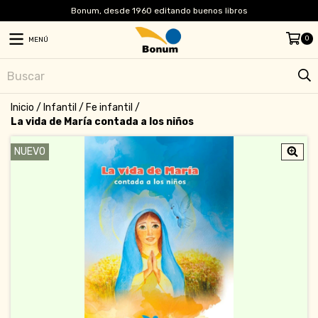
Bonum, desde 1960 editando buenos libros
0
MENÚ
Inicio
/
Infantil
/
Fe infantil
/
La vida de María contada a los niños
NUEVO