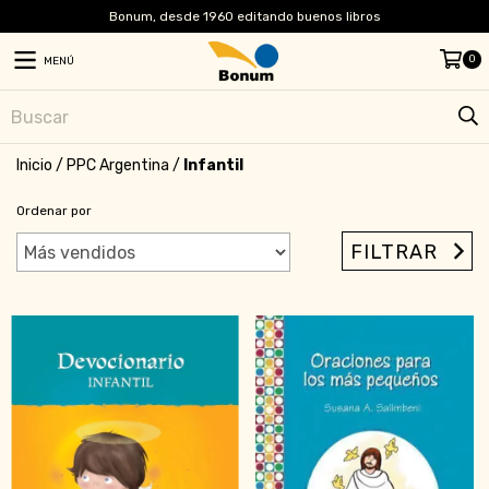
Bonum, desde 1960 editando buenos libros
0
MENÚ
Inicio
/
PPC Argentina
/
Infantil
Ordenar por
FILTRAR