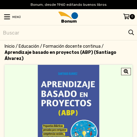
Bonum, desde 1960 editando buenos libros
0
MENÚ
Inicio
/
Educación
/
Formación docente continua
/
Aprendizaje basado en proyectos (ABP) (Santiago
Álvarez)