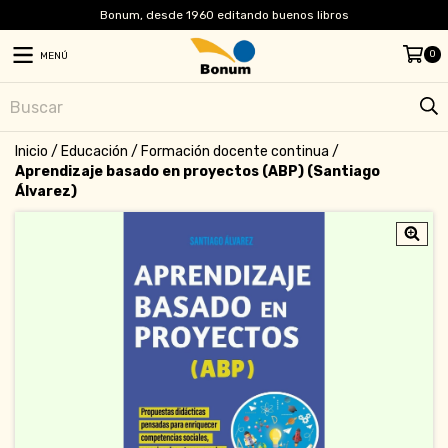
Bonum, desde 1960 editando buenos libros
0
MENÚ
Inicio
/
Educación
/
Formación docente continua
/
Aprendizaje basado en proyectos (ABP) (Santiago
Álvarez)