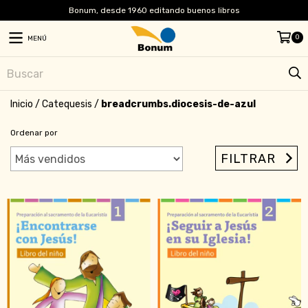
Bonum, desde 1960 editando buenos libros
0
MENÚ
Inicio
/
Catequesis
/
breadcrumbs.diocesis-de-azul
Ordenar por
FILTRAR