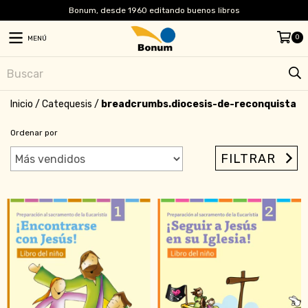
Bonum, desde 1960 editando buenos libros
0
MENÚ
Inicio
/
Catequesis
/
breadcrumbs.diocesis-de-reconquista
Ordenar por
FILTRAR