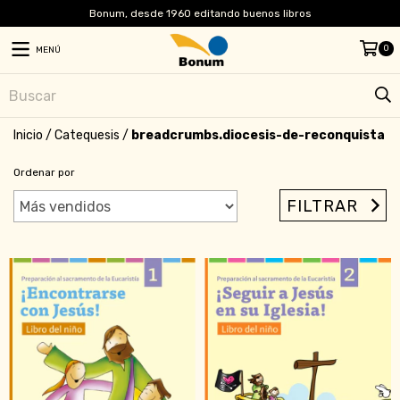
Bonum, desde 1960 editando buenos libros
0
MENÚ
Inicio
/
Catequesis
/
breadcrumbs.diocesis-de-reconquista
Ordenar por
FILTRAR