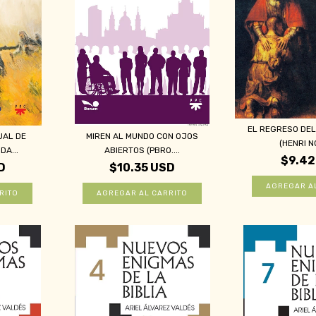
EL REGRESO DEL
UAL DE
MIREN AL MUNDO CON OJOS
(HENRI N
DA...
ABIERTOS (PBRO....
$9.42
D
$10.35 USD