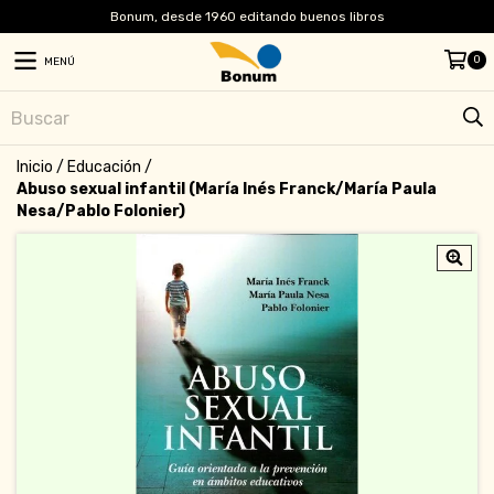
Bonum, desde 1960 editando buenos libros
0
MENÚ
Inicio
/
Educación
/
Abuso sexual infantil (María Inés Franck/María Paula
Nesa/Pablo Folonier)