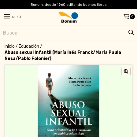
Bonum, desde 1960 editando buenos libros
0
MENÚ
Inicio
/
Educación
/
Abuso sexual infantil (María Inés Franck/María Paula
Nesa/Pablo Folonier)