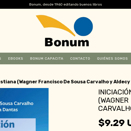
Bonum, desde 1960 editando buenos libros
S
EBOOKS
BONUM CAPACITA
CONTACTO
QUIÉNES SOMOS
cristiana (Wagner Francisco De Sousa Carvalho y Aldecy
INICIACIÓ
(WAGNER 
CARVALHO
$9.29 