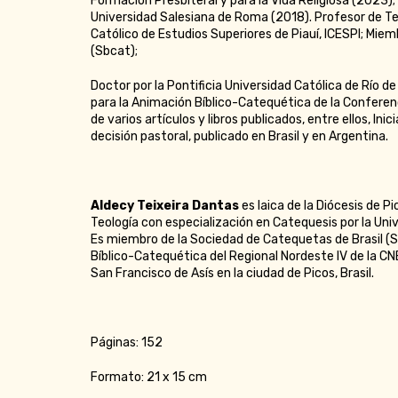
Formación Presbiteral y para la Vida Religiosa (2023);
Universidad Salesiana de Roma (2018). Profesor de Teo
Católico de Estudios Superiores de Piauí, ICESPI; Mie
(Sbcat);
Doctor por la Pontificia Universidad Católica de Río d
para la Animación Bíblico-Catequética de la Conferenc
de varios artículos y libros publicados, entre ellos, Inici
decisión pastoral, publicado en Brasil y en Argentina.
Aldecy Teixeira Dantas
es laica de la Diócesis de Pi
Teología con especialización en Catequesis por la Uni
Es miembro de la Sociedad de Catequetas de Brasil (S
Bíblico-Catequética del Regional Nordeste IV de la CN
San Francisco de Asís en la ciudad de Picos, Brasil.
Páginas: 152
Formato: 21 x 15 cm