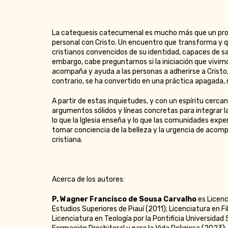
La catequesis catecumenal es mucho más que un pro
personal con Cristo. Un encuentro que transforma y 
cristianos convencidos de su identidad, capaces de sa
embargo, cabe preguntarnos si la iniciación que viv
acompaña y ayuda a las personas a adherirse a Cristo, e
contrario, se ha convertido en una práctica apagada, 
A partir de estas inquietudes, y con un espíritu cerca
argumentos sólidos y líneas concretas para integrar la 
lo que la Iglesia enseña y lo que las comunidades expe
tomar conciencia de la belleza y la urgencia de acomp
cristiana.
Acerca de los autores:
P. Wagner Francisco de Sousa Carvalho
es Licenc
Estudios Superiores de Piauí (2011); Licenciatura en F
Licenciatura en Teología por la Pontificia Universida