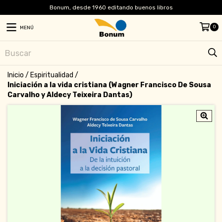
Bonum, desde 1960 editando buenos libros
0
MENÚ
Inicio
/
Espiritualidad
/
Iniciación a la vida cristiana (Wagner Francisco De Sousa
Carvalho y Aldecy Teixeira Dantas)