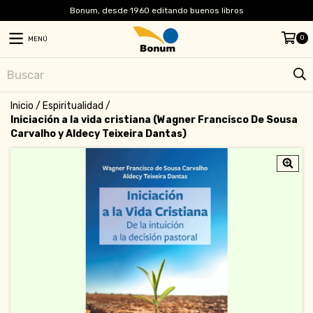
Bonum, desde 1960 editando buenos libros
0
MENÚ
Inicio
/
Espiritualidad
/
Iniciación a la vida cristiana (Wagner Francisco De Sousa
Carvalho y Aldecy Teixeira Dantas)