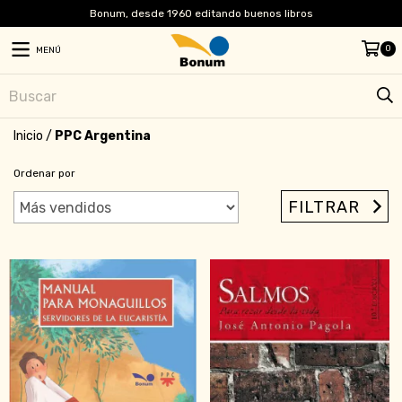
Bonum, desde 1960 editando buenos libros
0
MENÚ
Inicio
/
PPC Argentina
Ordenar por
FILTRAR