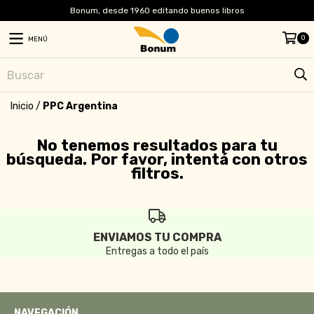
Bonum, desde 1960 editando buenos libros
0
MENÚ
Inicio
/
PPC Argentina
No tenemos resultados para tu
búsqueda. Por favor, intentá con otros
filtros.
ENVIAMOS TU COMPRA
Entregas a todo el país
NAVEGACIÓN