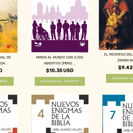
EL REGRESO DEL
UAL DE
MIREN AL MUNDO CON OJOS
(HENRI N
DA...
ABIERTOS (PBRO....
$9.42
D
$10.35 USD