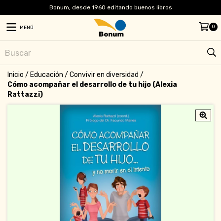
Bonum, desde 1960 editando buenos libros
0
MENÚ
Inicio
/
Educación
/
Convivir en diversidad
/
Cómo acompañar el desarrollo de tu hijo (Alexia
Rattazzi)