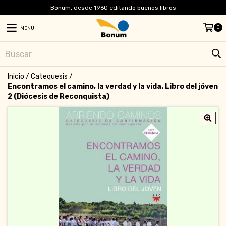
Bonum, desde 1960 editando buenos libros
0
MENÚ
Inicio
/
Catequesis
/
Encontramos el camino, la verdad y la vida. Libro del jóven
2 (Diócesis de Reconquista)