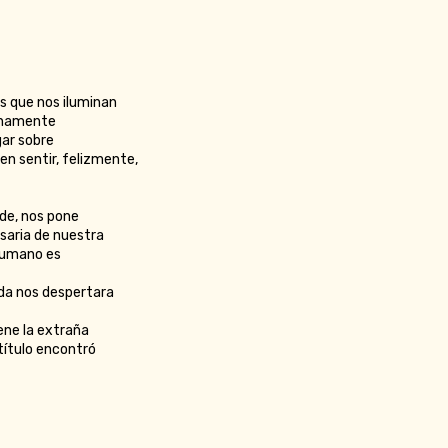
s que nos iluminan
tunamente
gar sobre
en sentir, felizmente,
de, nos pone
saria de nuestra
 humano es
ada nos despertara
ene la extraña
 título encontró