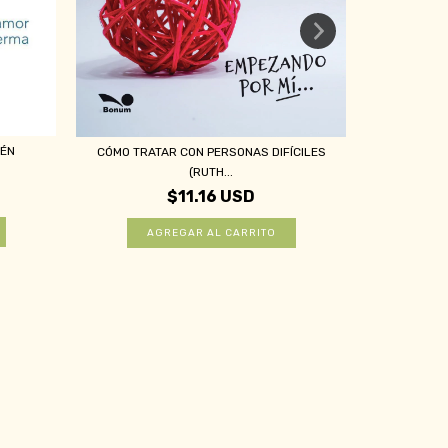
LÉN
CÓMO SER F
CÓMO TRATAR CON PERSONAS DIFÍCILES
(RUTH...
$11.16 USD