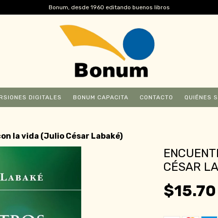
Bonum, desde 1960 editando buenos libros
RSIONES DIGITALES
BONUM CAPACITA
CONTACTO
QUIÉNES 
n la vida (Julio César Labaké)
ENCUENTR
CÉSAR L
$15.70